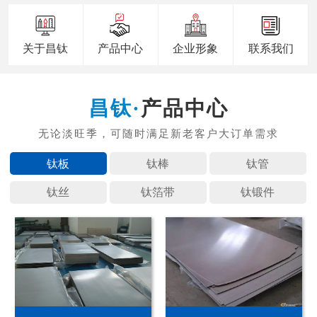
关于昌钛
产品中心
企业形象
联系我们
产品中心
钛板
钛棒
钛管
钛丝
钛箔带
钛锻件