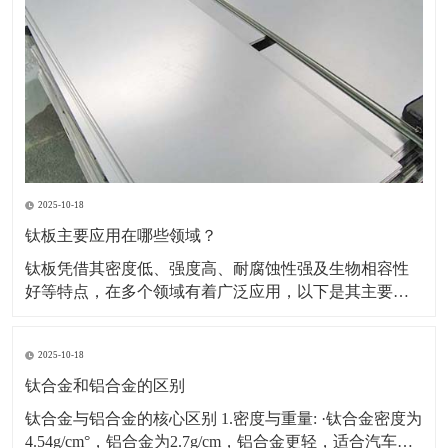
2025-10-18
钛板主要应用在哪些领域？
钛板凭借其密度低、强度高、耐腐蚀性强及生物相容性
好等特点，在多个领域有着广泛应用，以下是其主要应
用领域及具体场景、原因的详细介绍：一、航空航天领
域应用场景：飞机蒙皮、发动机部件（如压气机叶片、
2025-10-18
机匣）、火箭壳体、航天设备结构件等。原因：轻量化
需求突出，可降低飞行器重量，提升燃油效率或载荷能
钛合金和铝合金的区别
力。能耐受高
钛合金与铝合金的核心区别 1.密度与重量: ·钛合金密度为
4.54g/cm°，铝合金为2.7g/cm，铝合金更轻，适合汽车、