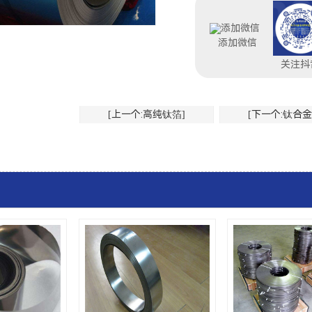
添加微信
关注抖
[上一个:高纯钛箔]
[下一个:钛合金