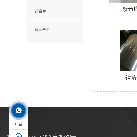
钛音
镁合金
镍钛合金
钛箔

电话

地址：东莞市东坑镇东安路339号