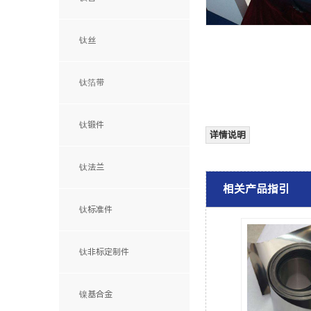
钛丝
钛箔带
钛锻件
详情说明
钛法兰
相关产品指引
钛标准件
钛非标定制件
镍基合金