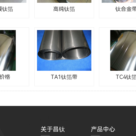
高纯钛箔
钛合金
膜钛箔
价格
TA1钛箔带
TC4钛
关于昌钛
产品中心