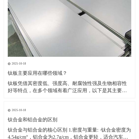
2025-10-18
钛板主要应用在哪些领域？
钛板凭借其密度低、强度高、耐腐蚀性强及生物相容性
好等特点，在多个领域有着广泛应用，以下是其主要应
用领域及具体场景、原因的详细介绍：一、航空航天领
域应用场景：飞机蒙皮、发动机部件（如压气机叶片、
2025-10-18
机匣）、火箭壳体、航天设备结构件等。原因：轻量化
需求突出，可降低飞行器重量，提升燃油效率或载荷能
钛合金和铝合金的区别
力。能耐受高
钛合金与铝合金的核心区别 1.密度与重量: ·钛合金密度为
4.54g/cm°，铝合金为2.7g/cm，铝合金更轻，适合汽车、