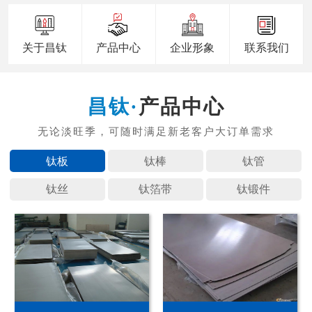
关于昌钛
产品中心
企业形象
联系我们
产品中心
钛板
钛棒
钛管
钛丝
钛箔带
钛锻件