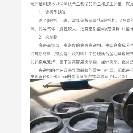
无损检测技术以保证钛合金制品的冶金和加工质量，就
1、偏析型缺陷
除了β偏析、β斑、富钛偏析及条状α偏析外，Z危险的
氧、氮等气体，脆性较大。还有富铝型α稳定偏析（II型
2、夹杂物
多是高熔点、高密度的金属夹杂物。由钛合金成分中
冶炼原材料（特别是回收材料）中的硬质合金刀具崩屑
如钨极电弧焊，留下的高密度夹杂物，如钨夹杂，此外
夹杂物的存在容易导致裂纹的发生与扩展，因此是不允
发现直径0.3~0.5mm的高密度夹杂物就必须予以记录）