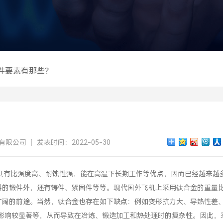
件要素有那些？
有限公司
发表时间：2022-05-30
具有比强度高、耐蚀性强，能在高温下长期工作等优点，因而已经越来越
料的锻件外，还有铸件、紧固件等等。现代国外飞机上采用钛合金的重量
广阔的前途。当然，钛合金也存在如下缺点：例如变形抗力大、导热性差
能影响较显著等，从而导致在冶炼、锻造加工和热处理时的复杂性。因此，