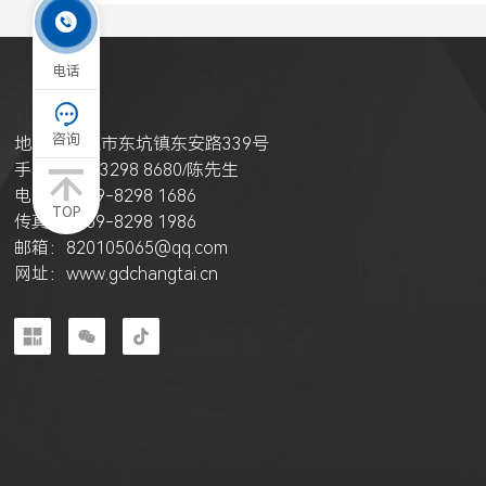

电话

咨询
地址：东莞市东坑镇东安路339号
手机：135 3298 8680/陈先生
电话：0769-8298 1686
TOP
传真：0769-8298 1986
邮箱：820105065@qq.com
网址：
www.gdchangtai.cn


