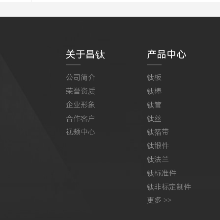
关于昌钛
产品中心
公司简介
钛板
荣誉资质
钛棒
企业形象
钛管
合作客户
钛丝
视频中心
钛箔带
钛锻件
钛法兰
钛标准件
钛非标定制件
更多 >>