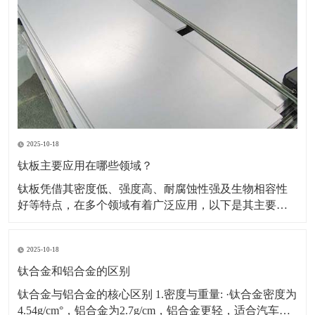
2025-10-18
钛板主要应用在哪些领域？
钛板凭借其密度低、强度高、耐腐蚀性强及生物相容性
好等特点，在多个领域有着广泛应用，以下是其主要应
用领域及具体场景、原因的详细介绍：一、航空航天领
域应用场景：飞机蒙皮、发动机部件（如压气机叶片、
2025-10-18
机匣）、火箭壳体、航天设备结构件等。原因：轻量化
需求突出，可降低飞行器重量，提升燃油效率或载荷能
钛合金和铝合金的区别
力。能耐受高
钛合金与铝合金的核心区别 1.密度与重量: ·钛合金密度为
4.54g/cm°，铝合金为2.7g/cm，铝合金更轻，适合汽车、