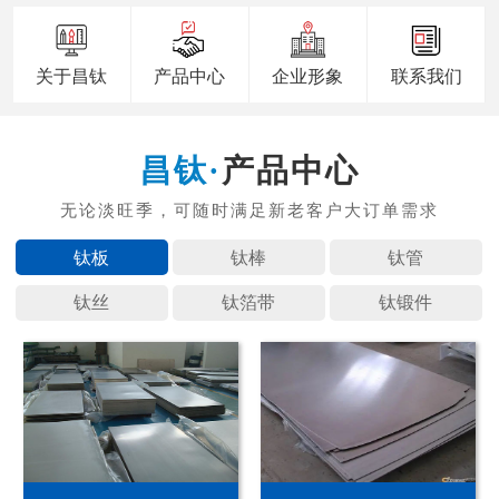
关于昌钛
产品中心
企业形象
联系我们
产品中心
钛板
钛棒
钛管
钛丝
钛箔带
钛锻件