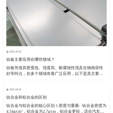
2025-10-18
钛板主要应用在哪些领域？
钛板凭借其密度低、强度高、耐腐蚀性强及生物相容性
好等特点，在多个领域有着广泛应用，以下是其主要应
用领域及具体场景、原因的详细介绍：一、航空航天领
域应用场景：飞机蒙皮、发动机部件（如压气机叶片、
2025-10-18
机匣）、火箭壳体、航天设备结构件等。原因：轻量化
需求突出，可降低飞行器重量，提升燃油效率或载荷能
钛合金和铝合金的区别
力。能耐受高
钛合金与铝合金的核心区别 1.密度与重量: ·钛合金密度为
4.54g/cm°，铝合金为2.7g/cm，铝合金更轻，适合汽车、