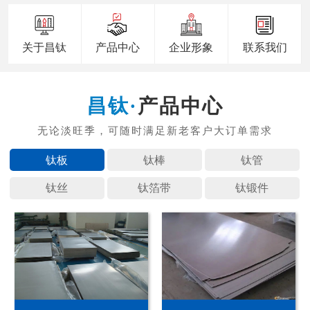
关于昌钛
产品中心
企业形象
联系我们
产品中心
钛板
钛棒
钛管
钛丝
钛箔带
钛锻件