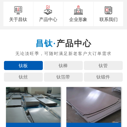
关于昌钛
产品中心
企业形象
联系我们
产品中心
钛板
钛棒
钛管
钛丝
钛箔带
钛锻件