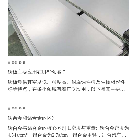
2025-10-18
钛板主要应用在哪些领域？
钛板凭借其密度低、强度高、耐腐蚀性强及生物相容性
好等特点，在多个领域有着广泛应用，以下是其主要应
用领域及具体场景、原因的详细介绍：一、航空航天领
域应用场景：飞机蒙皮、发动机部件（如压气机叶片、
2025-10-18
机匣）、火箭壳体、航天设备结构件等。原因：轻量化
需求突出，可降低飞行器重量，提升燃油效率或载荷能
钛合金和铝合金的区别
力。能耐受高
钛合金与铝合金的核心区别 1.密度与重量: ·钛合金密度为
4.54g/cm°，铝合金为2.7g/cm，铝合金更轻，适合汽车、