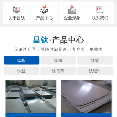
关于昌钛
产品中心
企业形象
联系我们
产品中心
钛板
钛棒
钛管
钛丝
钛箔带
钛锻件