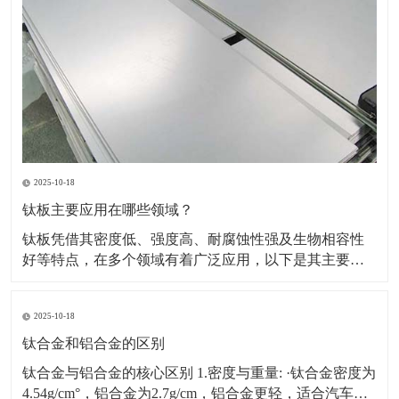
2025-10-18
钛板主要应用在哪些领域？
钛板凭借其密度低、强度高、耐腐蚀性强及生物相容性
好等特点，在多个领域有着广泛应用，以下是其主要应
用领域及具体场景、原因的详细介绍：一、航空航天领
域应用场景：飞机蒙皮、发动机部件（如压气机叶片、
2025-10-18
机匣）、火箭壳体、航天设备结构件等。原因：轻量化
需求突出，可降低飞行器重量，提升燃油效率或载荷能
钛合金和铝合金的区别
力。能耐受高
钛合金与铝合金的核心区别 1.密度与重量: ·钛合金密度为
4.54g/cm°，铝合金为2.7g/cm，铝合金更轻，适合汽车、