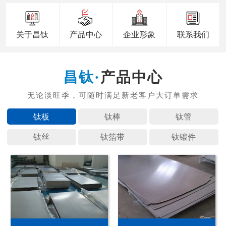
关于昌钛
产品中心
企业形象
联系我们
产品中心
钛板
钛棒
钛管
钛丝
钛箔带
钛锻件