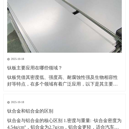
2025-10-18
钛板主要应用在哪些领域？
钛板凭借其密度低、强度高、耐腐蚀性强及生物相容性
好等特点，在多个领域有着广泛应用，以下是其主要应
用领域及具体场景、原因的详细介绍：一、航空航天领
域应用场景：飞机蒙皮、发动机部件（如压气机叶片、
2025-10-18
机匣）、火箭壳体、航天设备结构件等。原因：轻量化
需求突出，可降低飞行器重量，提升燃油效率或载荷能
钛合金和铝合金的区别
力。能耐受高
钛合金与铝合金的核心区别 1.密度与重量: ·钛合金密度为
4.54g/cm°，铝合金为2.7g/cm，铝合金更轻，适合汽车、