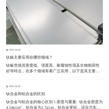
2025-10-18
钛板主要应用在哪些领域？
钛板凭借其密度低、强度高、耐腐蚀性强及生物相容性
好等特点，在多个领域有着广泛应用，以下是其主要应
用领域及具体场景、原因的详细介绍：一、航空航天领
域应用场景：飞机蒙皮、发动机部件（如压气机叶片、
2025-10-18
机匣）、火箭壳体、航天设备结构件等。原因：轻量化
需求突出，可降低飞行器重量，提升燃油效率或载荷能
钛合金和铝合金的区别
力。能耐受高
钛合金与铝合金的核心区别 1.密度与重量: ·钛合金密度为
4.54g/cm°，铝合金为2.7g/cm，铝合金更轻，适合汽车、