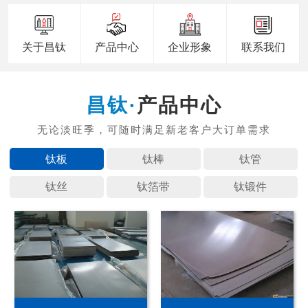
关于昌钛
产品中心
企业形象
联系我们
产品中心
钛板
钛棒
钛管
钛丝
钛箔带
钛锻件