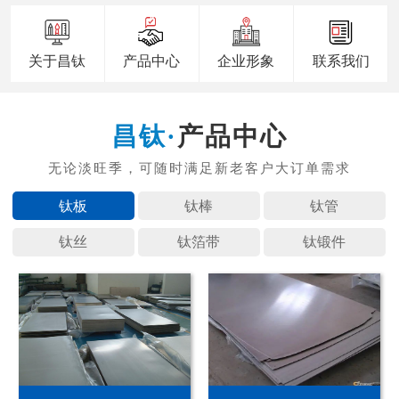
关于昌钛
产品中心
企业形象
联系我们
产品中心
钛板
钛棒
钛管
钛丝
钛箔带
钛锻件