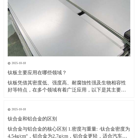
2025-10-18
钛板主要应用在哪些领域？
钛板凭借其密度低、强度高、耐腐蚀性强及生物相容性
好等特点，在多个领域有着广泛应用，以下是其主要应
用领域及具体场景、原因的详细介绍：一、航空航天领
域应用场景：飞机蒙皮、发动机部件（如压气机叶片、
2025-10-18
机匣）、火箭壳体、航天设备结构件等。原因：轻量化
需求突出，可降低飞行器重量，提升燃油效率或载荷能
钛合金和铝合金的区别
力。能耐受高
钛合金与铝合金的核心区别 1.密度与重量: ·钛合金密度为
4.54g/cm°，铝合金为2.7g/cm，铝合金更轻，适合汽车、