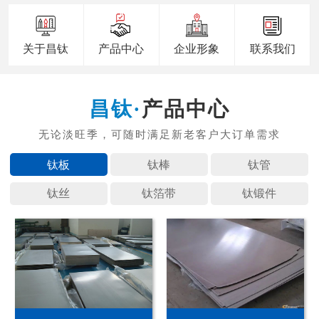
关于昌钛
产品中心
企业形象
联系我们
产品中心
钛板
钛棒
钛管
钛丝
钛箔带
钛锻件