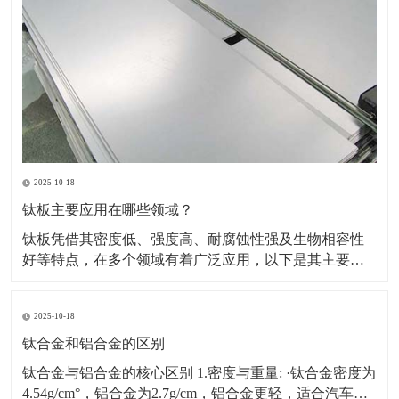
2025-10-18
钛板主要应用在哪些领域？
钛板凭借其密度低、强度高、耐腐蚀性强及生物相容性
好等特点，在多个领域有着广泛应用，以下是其主要应
用领域及具体场景、原因的详细介绍：一、航空航天领
域应用场景：飞机蒙皮、发动机部件（如压气机叶片、
2025-10-18
机匣）、火箭壳体、航天设备结构件等。原因：轻量化
需求突出，可降低飞行器重量，提升燃油效率或载荷能
钛合金和铝合金的区别
力。能耐受高
钛合金与铝合金的核心区别 1.密度与重量: ·钛合金密度为
4.54g/cm°，铝合金为2.7g/cm，铝合金更轻，适合汽车、