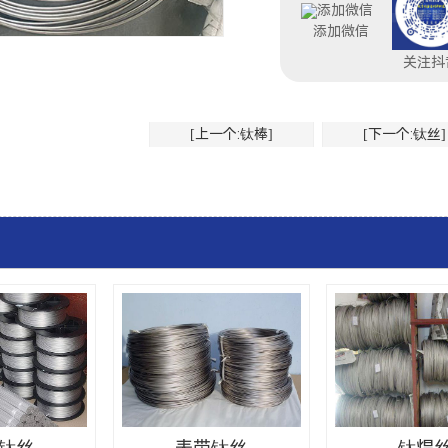
添加微信
关注抖
[上一个:钛棒]
[下一个:钛丝]
钛焊
钛丝
表带钛丝