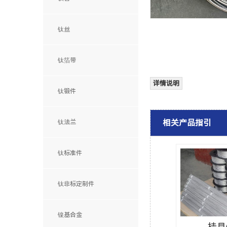
钛丝
钛箔带
详情说明
钛锻件
相关产品指引
钛法兰
钛标准件
钛非标定制件
镍基合金
挂具