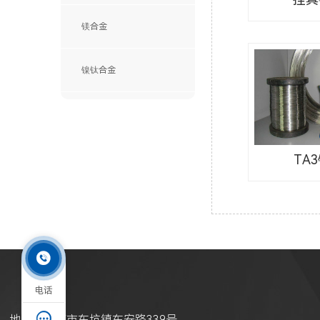
镁合金
镍钛合金
TA

电话

地址：东莞市东坑镇东安路339号