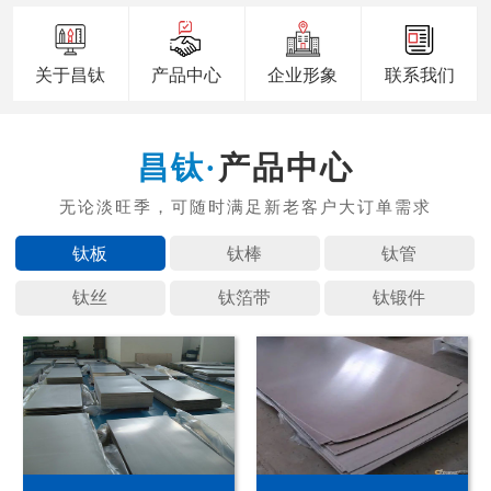
关于昌钛
产品中心
企业形象
联系我们
产品中心
钛板
钛棒
钛管
钛丝
钛箔带
钛锻件