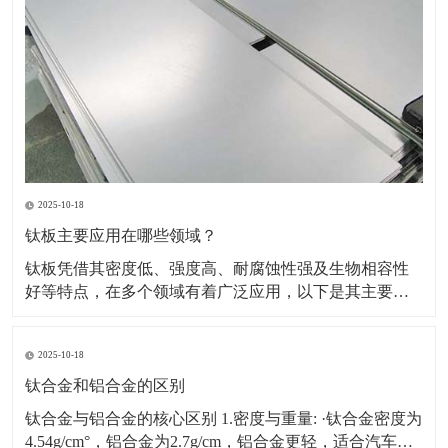
2025-10-18
钛板主要应用在哪些领域？
钛板凭借其密度低、强度高、耐腐蚀性强及生物相容性
好等特点，在多个领域有着广泛应用，以下是其主要应
用领域及具体场景、原因的详细介绍：一、航空航天领
域应用场景：飞机蒙皮、发动机部件（如压气机叶片、
2025-10-18
机匣）、火箭壳体、航天设备结构件等。原因：轻量化
需求突出，可降低飞行器重量，提升燃油效率或载荷能
钛合金和铝合金的区别
力。能耐受高
钛合金与铝合金的核心区别 1.密度与重量: ·钛合金密度为
4.54g/cm°，铝合金为2.7g/cm，铝合金更轻，适合汽车、