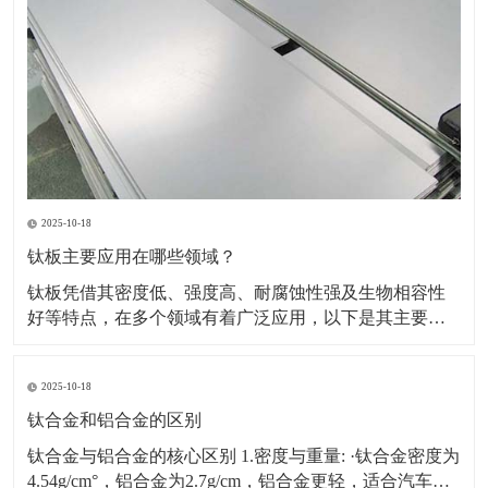
2025-10-18
钛板主要应用在哪些领域？
钛板凭借其密度低、强度高、耐腐蚀性强及生物相容性
好等特点，在多个领域有着广泛应用，以下是其主要应
用领域及具体场景、原因的详细介绍：一、航空航天领
域应用场景：飞机蒙皮、发动机部件（如压气机叶片、
2025-10-18
机匣）、火箭壳体、航天设备结构件等。原因：轻量化
需求突出，可降低飞行器重量，提升燃油效率或载荷能
钛合金和铝合金的区别
力。能耐受高
钛合金与铝合金的核心区别 1.密度与重量: ·钛合金密度为
4.54g/cm°，铝合金为2.7g/cm，铝合金更轻，适合汽车、