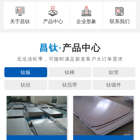
关于昌钛
产品中心
企业形象
联系我们
产品中心
钛板
钛棒
钛管
钛丝
钛箔带
钛锻件