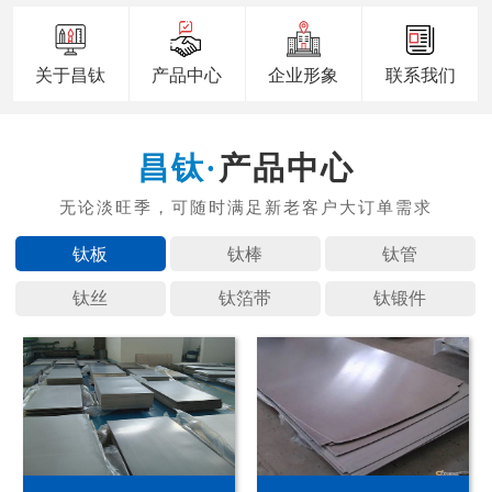
关于昌钛
产品中心
企业形象
联系我们
产品中心
钛板
钛棒
钛管
钛丝
钛箔带
钛锻件