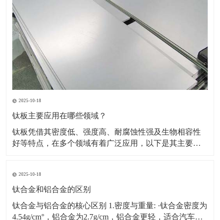
2025-10-18
钛板主要应用在哪些领域？
钛板凭借其密度低、强度高、耐腐蚀性强及生物相容性
好等特点，在多个领域有着广泛应用，以下是其主要应
用领域及具体场景、原因的详细介绍：一、航空航天领
域应用场景：飞机蒙皮、发动机部件（如压气机叶片、
2025-10-18
机匣）、火箭壳体、航天设备结构件等。原因：轻量化
需求突出，可降低飞行器重量，提升燃油效率或载荷能
钛合金和铝合金的区别
力。能耐受高
钛合金与铝合金的核心区别 1.密度与重量: ·钛合金密度为
4.54g/cm°，铝合金为2.7g/cm，铝合金更轻，适合汽车、