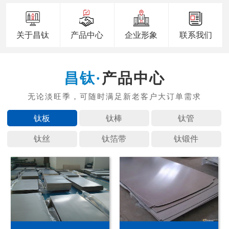
关于昌钛
产品中心
企业形象
联系我们
产品中心
钛板
钛棒
钛管
钛丝
钛箔带
钛锻件