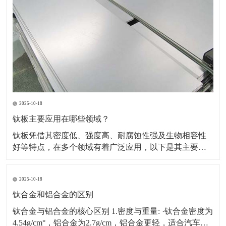
2025-10-18
钛板主要应用在哪些领域？
钛板凭借其密度低、强度高、耐腐蚀性强及生物相容性
好等特点，在多个领域有着广泛应用，以下是其主要应
用领域及具体场景、原因的详细介绍：一、航空航天领
域应用场景：飞机蒙皮、发动机部件（如压气机叶片、
2025-10-18
机匣）、火箭壳体、航天设备结构件等。原因：轻量化
需求突出，可降低飞行器重量，提升燃油效率或载荷能
钛合金和铝合金的区别
力。能耐受高
钛合金与铝合金的核心区别 1.密度与重量: ·钛合金密度为
4.54g/cm°，铝合金为2.7g/cm，铝合金更轻，适合汽车、