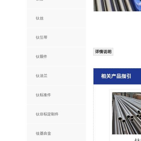
钛丝
钛箔带
详情说明
钛锻件
相关产品指引
钛法兰
钛标准件
钛非标定制件
镍基合金
钛