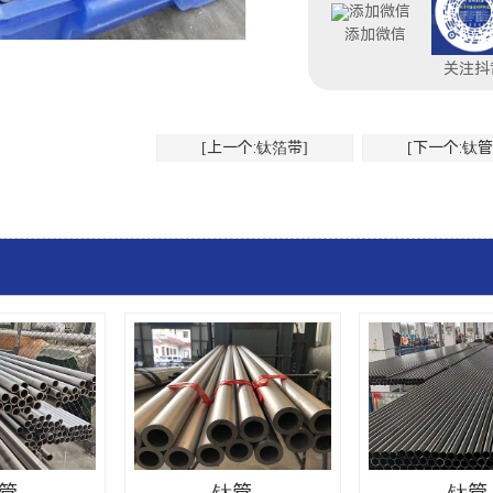
添加微信
关注抖
[上一个:钛箔带]
[下一个:钛管
管
钛管
钛管