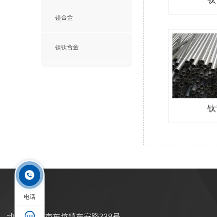
镁合金
镍钛合金
钛

电话

地址：东莞市东坑镇东安路339号