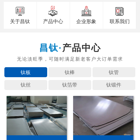
关于昌钛
产品中心
企业形象
联系我们
产品中心
钛板
钛棒
钛管
钛丝
钛箔带
钛锻件