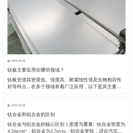
2025-10-18
钛板主要应用在哪些领域？
钛板凭借其密度低、强度高、耐腐蚀性强及生物相容性
好等特点，在多个领域有着广泛应用，以下是其主要应
用领域及具体场景、原因的详细介绍：一、航空航天领
域应用场景：飞机蒙皮、发动机部件（如压气机叶片、
2025-10-18
机匣）、火箭壳体、航天设备结构件等。原因：轻量化
需求突出，可降低飞行器重量，提升燃油效率或载荷能
钛合金和铝合金的区别
力。能耐受高
钛合金与铝合金的核心区别 1.密度与重量: ·钛合金密度为
4.54g/cm°，铝合金为2.7g/cm，铝合金更轻，适合汽车、