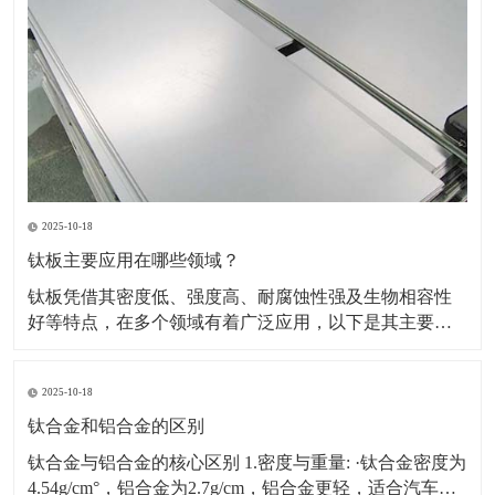
2025-10-18
钛板主要应用在哪些领域？
钛板凭借其密度低、强度高、耐腐蚀性强及生物相容性
好等特点，在多个领域有着广泛应用，以下是其主要应
用领域及具体场景、原因的详细介绍：一、航空航天领
域应用场景：飞机蒙皮、发动机部件（如压气机叶片、
2025-10-18
机匣）、火箭壳体、航天设备结构件等。原因：轻量化
需求突出，可降低飞行器重量，提升燃油效率或载荷能
钛合金和铝合金的区别
力。能耐受高
钛合金与铝合金的核心区别 1.密度与重量: ·钛合金密度为
4.54g/cm°，铝合金为2.7g/cm，铝合金更轻，适合汽车、