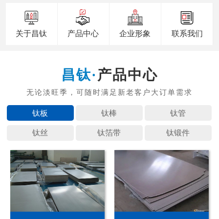
关于昌钛
产品中心
企业形象
联系我们
产品中心
钛板
钛棒
钛管
钛丝
钛箔带
钛锻件