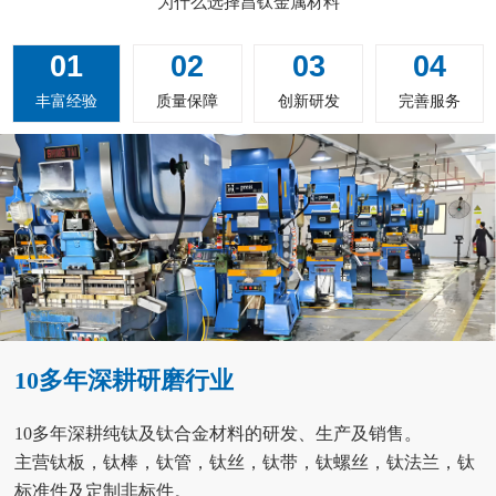
为什么选择昌钛金属材料
01
02
03
04
丰富经验
质量保障
创新研发
完善服务
10多年深耕研磨行业
10多年深耕纯钛及钛合金材料的研发、生产及销售。
主营钛板，钛棒，钛管，钛丝，钛带，钛螺丝，钛法兰，钛
标准件及定制非标件。