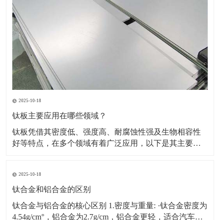
2025-10-18
钛板主要应用在哪些领域？
钛板凭借其密度低、强度高、耐腐蚀性强及生物相容性
好等特点，在多个领域有着广泛应用，以下是其主要应
用领域及具体场景、原因的详细介绍：一、航空航天领
域应用场景：飞机蒙皮、发动机部件（如压气机叶片、
2025-10-18
机匣）、火箭壳体、航天设备结构件等。原因：轻量化
需求突出，可降低飞行器重量，提升燃油效率或载荷能
钛合金和铝合金的区别
力。能耐受高
钛合金与铝合金的核心区别 1.密度与重量: ·钛合金密度为
4.54g/cm°，铝合金为2.7g/cm，铝合金更轻，适合汽车、