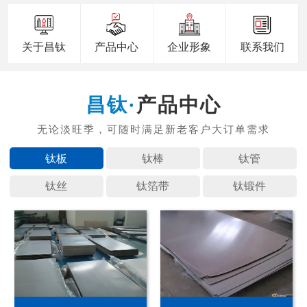
关于昌钛
产品中心
企业形象
联系我们
产品中心
钛板
钛棒
钛管
钛丝
钛箔带
钛锻件