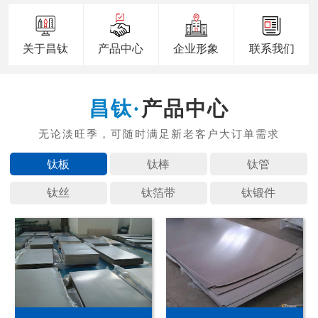
关于昌钛
产品中心
企业形象
联系我们
产品中心
钛板
钛棒
钛管
钛丝
钛箔带
钛锻件