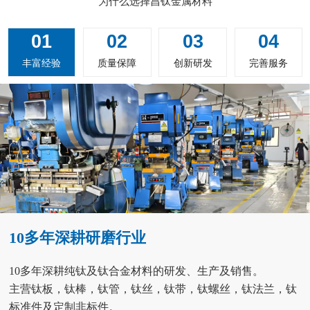
为什么选择昌钛金属材料
01
02
03
04
丰富经验
质量保障
创新研发
完善服务
10多年深耕研磨行业
10多年深耕纯钛及钛合金材料的研发、生产及销售。
主营钛板，钛棒，钛管，钛丝，钛带，钛螺丝，钛法兰，钛
标准件及定制非标件。