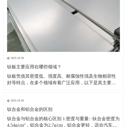
2025-10-18
钛板主要应用在哪些领域？
钛板凭借其密度低、强度高、耐腐蚀性强及生物相容性
好等特点，在多个领域有着广泛应用，以下是其主要应
用领域及具体场景、原因的详细介绍：一、航空航天领
域应用场景：飞机蒙皮、发动机部件（如压气机叶片、
2025-10-18
机匣）、火箭壳体、航天设备结构件等。原因：轻量化
需求突出，可降低飞行器重量，提升燃油效率或载荷能
钛合金和铝合金的区别
力。能耐受高
钛合金与铝合金的核心区别 1.密度与重量: ·钛合金密度为
4.54g/cm°，铝合金为2.7g/cm，铝合金更轻，适合汽车、